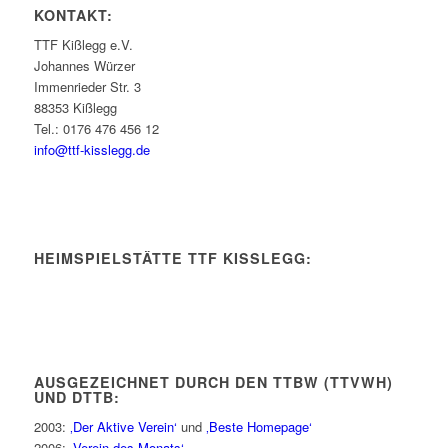
KONTAKT:
TTF Kißlegg e.V.
Johannes Würzer
Immenrieder Str. 3
88353 Kißlegg
Tel.: 0176 476 456 12
info@ttf-kisslegg.de
HEIMSPIELSTÄTTE TTF KISSLEGG:
AUSGEZEICHNET DURCH DEN TTBW (TTVWH)
UND DTTB:
2003:
‚Der Aktive Verein‘
und
‚Beste Homepage‘
2006:
‚Verein des Monats‘