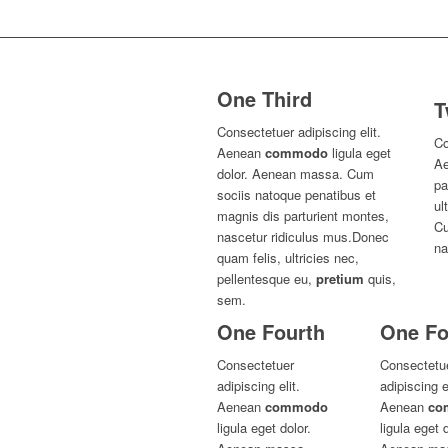
One Third
T
Consectetuer adipiscing elit.
Co
Aenean
commodo
ligula eget
Ae
dolor. Aenean massa. Cum
pa
sociis natoque penatibus et
ul
magnis dis parturient montes,
Cu
nascetur ridiculus mus.Donec
na
quam felis, ultricies nec,
pellentesque eu,
pretium
quis,
sem.
One Fourth
One Fo
Consectetuer
Consectetu
adipiscing elit.
adipiscing el
Aenean
commodo
Aenean
co
ligula eget dolor.
ligula eget d