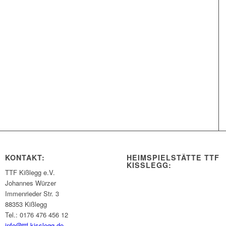
KONTAKT:
HEIMSPIELSTÄTTE TTF
KISSLEGG:
TTF Kißlegg e.V.
Johannes Würzer
Immenrieder Str. 3
88353 Kißlegg
Tel.: 0176 476 456 12
info@ttf-kisslegg.de