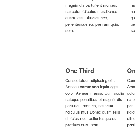
magnis dis parturient montes,
ma
nascetur ridiculus mus.Donec
na
quam felis, ultricies nec,
qu
pellentesque eu,
pretium
quis,
pe
sem.
s
One Third
On
Consectetuer adipiscing elit.
Cons
Aenean
commodo
ligula eget
Aen
dolor. Aenean massa. Cum sociis
dolo
natoque penatibus et magnis dis
nato
parturient montes, nascetur
part
ridiculus mus.Donec quam felis,
ridi
ultricies nec, pellentesque eu,
ultr
pretium
quis, sem.
pre