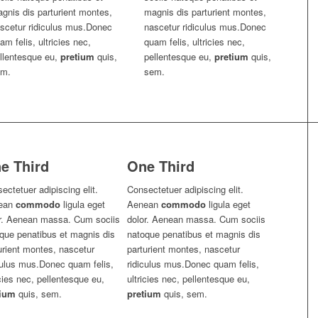
gnis dis parturient montes,
magnis dis parturient montes,
scetur ridiculus mus.Donec
nascetur ridiculus mus.Donec
am felis, ultricies nec,
quam felis, ultricies nec,
llentesque eu,
pretium
quis,
pellentesque eu,
pretium
quis,
em.
sem.
e Third
One Third
ectetuer adipiscing elit.
Consectetuer adipiscing elit.
ean
commodo
ligula eget
Aenean
commodo
ligula eget
r. Aenean massa. Cum sociis
dolor. Aenean massa. Cum sociis
que penatibus et magnis dis
natoque penatibus et magnis dis
urient montes, nascetur
parturient montes, nascetur
culus mus.Donec quam felis,
ridiculus mus.Donec quam felis,
icies nec, pellentesque eu,
ultricies nec, pellentesque eu,
tium
quis, sem.
pretium
quis, sem.