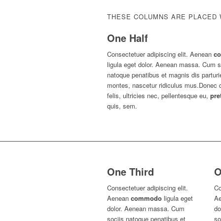
THESE COLUMNS ARE PLACED W
One Half
Consectetuer adipiscing elit. Aenean
c
ligula eget dolor. Aenean massa. Cum s
natoque penatibus et magnis dis parturi
montes, nascetur ridiculus mus.Donec
felis, ultricies nec, pellentesque eu,
pre
quis, sem.
One Third
O
Consectetuer adipiscing elit.
Co
Aenean
commodo
ligula eget
A
dolor. Aenean massa. Cum
do
sociis natoque penatibus et
so