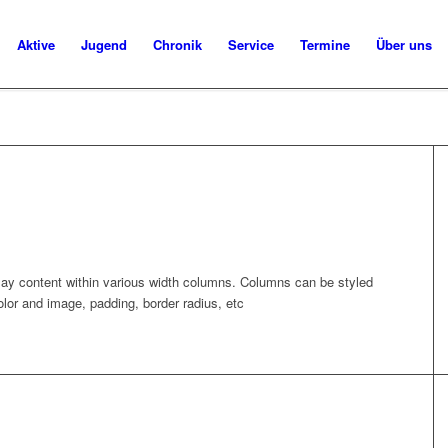
Aktive
Jugend
Chronik
Service
Termine
Über uns
lay content within various width columns. Columns can be styled
lor and image, padding, border radius, etc