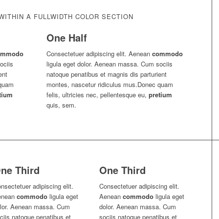
ITHIN A FULLWIDTH COLOR SECTION
One Half
ommodo
Consectetuer adipiscing elit. Aenean
commodo
ociis
ligula eget dolor. Aenean massa. Cum sociis
ent
natoque penatibus et magnis dis parturient
 quam
montes, nascetur ridiculus mus.Donec quam
tium
felis, ultricies nec, pellentesque eu,
pretium
quis, sem.
ne Third
One Third
nsectetuer adipiscing elit.
Consectetuer adipiscing elit.
enean
commodo
ligula eget
Aenean
commodo
ligula eget
lor. Aenean massa. Cum
dolor. Aenean massa. Cum
ciis natoque penatibus et
sociis natoque penatibus et