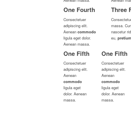
Aenean massa.
Aenean ma
One Fourth
Three 
Consectetuer
Consectetue
adipiscing elit.
massa. Cum 
Aenean
commodo
nascetur ri
ligula eget dolor.
eu,
pretiu
Aenean massa.
One Fifth
One Fifth
Consectetuer
Consectetuer
adipiscing elit.
adipiscing elit.
Aenean
Aenean
commodo
commodo
ligula eget
ligula eget
dolor. Aenean
dolor. Aenean
massa.
massa.