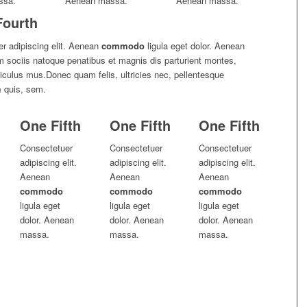
ssa.
Aenean massa.
Aenean massa.
Fourth
r adipiscing elit. Aenean
commodo
ligula eget dolor. Aenean
sociis natoque penatibus et magnis dis parturient montes,
diculus mus.Donec quam felis, ultricies nec, pellentesque
m
quis, sem.
One Fifth
One Fifth
One Fifth
Consectetuer
Consectetuer
Consectetuer
adipiscing elit.
adipiscing elit.
adipiscing elit.
Aenean
Aenean
Aenean
commodo
commodo
commodo
ligula eget
ligula eget
ligula eget
dolor. Aenean
dolor. Aenean
dolor. Aenean
massa.
massa.
massa.