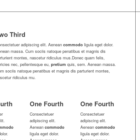
wo Third
nsectetuer adipiscing elit. Aenean
commodo
ligula eget dolor.
nean massa. Cum sociis natoque penatibus et magnis dis
rturient montes, nascetur ridiculus mus.Donec quam felis,
tricies nec, pellentesque eu,
pretium
quis, sem. Aenean massa.
m sociis natoque penatibus et magnis dis parturient montes,
scetur ridiculus mu.
urth
One Fourth
One Fourth
er
Consectetuer
Consectetuer
it.
adipiscing elit.
adipiscing elit.
mmodo
Aenean
commodo
Aenean
commodo
olor.
ligula eget dolor.
ligula eget dolor.