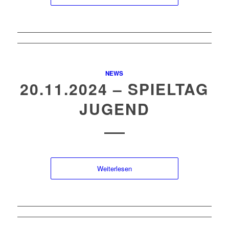
NEWS
20.11.2024 – SPIELTAG
JUGEND
Weiterlesen