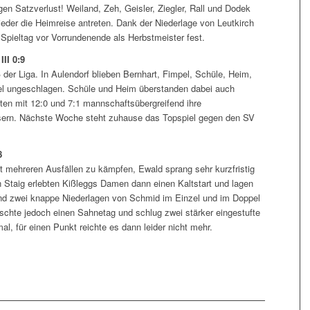
gen Satzverlust! Weiland, Zeh, Geisler, Ziegler, Rall und Dodek
eder die Heimreise antreten. Dank der Niederlage von Leutkirch
Spieltag vor Vorrundenende als Herbstmeister fest.
II 0:9
ß der Liga. In Aulendorf blieben Bernhart, Fimpel, Schüle, Heim,
el ungeschlagen. Schüle und Heim überstanden dabei auch
en mit 12:0 und 7:1 mannschaftsübergreifend ihre
sern. Nächste Woche steht zuhause das Topspiel gegen den SV
8
it mehreren Ausfällen zu kämpfen, Ewald sprang sehr kurzfristig
n Staig erlebten Kißleggs Damen dann einen Kaltstart und lagen
 sind zwei knappe Niederlagen von Schmid im Einzel und im Doppel
ischte jedoch einen Sahnetag und schlug zwei stärker eingestufte
, für einen Punkt reichte es dann leider nicht mehr.