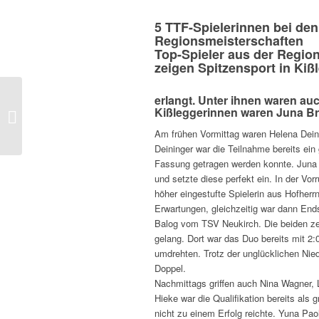
5 TTF-Spielerinnen bei den
Regionsmeisterschaften
Top-Spieler aus der Regio
zeigen Spitzensport in Kiß
erlangt. Unter ihnen waren au
20.11.2024 – Spieltag
Kißleggerinnen waren Juna Br
Jugend
Am frühen Vormittag waren Helena Dein
Deininger war die Teilnahme bereits ein
Fassung getragen werden konnte. Juna B
und setzte diese perfekt ein. In der Vor
höher eingestufte Spielerin aus Hofherrnw
Erwartungen, gleichzeitig war dann End
Balog vom TSV Neukirch. Die beiden zei
gelang. Dort war das Duo bereits mit 2
umdrehten. Trotz der unglücklichen Nied
Doppel.
Nachmittags griffen auch Nina Wagner,
Hieke war die Qualifikation bereits als 
nicht zu einem Erfolg reichte. Yuna Pao