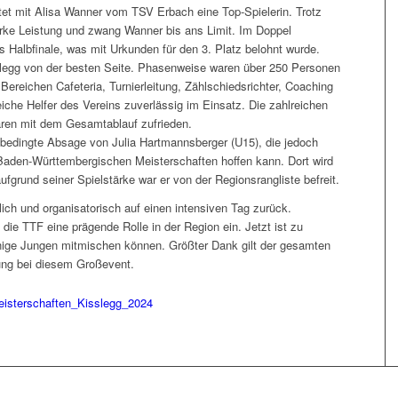
etet mit Alisa Wanner vom TSV Erbach eine Top-Spielerin. Trotz
tarke Leistung und zwang Wanner bis ans Limit. Im Doppel
s Halbfinale, was mit Urkunden für den 3. Platz belohnt wurde.
ßlegg von der besten Seite. Phasenweise waren über 250 Personen
 Bereichen Cafeteria, Turnierleitung, Zählschiedsrichter, Coaching
che Helfer des Vereins zuverlässig im Einsatz. Die zahlreichen
aren mit dem Gesamtablauf zufrieden.
bedingte Absage von Julia Hartmannsberger (U15), die jedoch
 Baden-Württembergischen Meisterschaften hoffen kann. Dort wird
ufgrund seiner Spielstärke war er von der Regionsrangliste befreit.
lich und organisatorisch auf einen intensiven Tag zurück.
e TTF eine prägende Rolle in der Region ein. Jetzt ist zu
einige Jungen mitmischen können. Größter Dank gilt der gesamten
ung bei diesem Großevent.
isterschaften_Kisslegg_2024