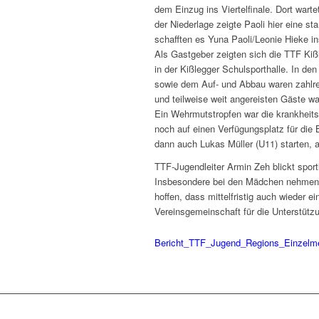
dem Einzug ins Viertelfinale. Dort wart
der Niederlage zeigte Paoli hier eine s
schafften es Yuna Paoli/Leonie Hieke in
Als Gastgeber zeigten sich die TTF Ki
in der Kißlegger Schulsporthalle. In den
sowie dem Auf- und Abbau waren zahlrei
und teilweise weit angereisten Gäste w
Ein Wehrmutstropfen war die krankheits
noch auf einen Verfügungsplatz für die
dann auch Lukas Müller (U11) starten, a
TTF-Jugendleiter Armin Zeh blickt sport
Insbesondere bei den Mädchen nehmen di
hoffen, dass mittelfristig auch wieder 
Vereinsgemeinschaft für die Unterstütz
Bericht_TTF_Jugend_Regions_Einzelme