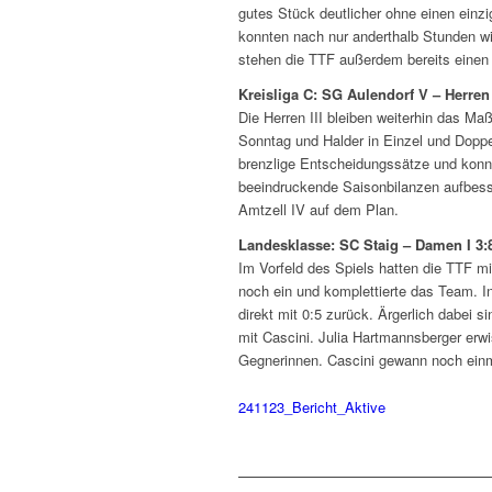
gutes Stück deutlicher ohne einen einzi
konnten nach nur anderthalb Stunden wi
stehen die TTF außerdem bereits einen 
Kreisliga C: SG Aulendorf V – Herren I
Die Herren III bleiben weiterhin das Ma
Sonntag und Halder in Einzel und Dopp
brenzlige Entscheidungssätze und konnt
beeindruckende Saisonbilanzen aufbes
Amtzell IV auf dem Plan.
Landesklasse: SC Staig – Damen I 3:
Im Vorfeld des Spiels hatten die TTF m
noch ein und komplettierte das Team. I
direkt mit 0:5 zurück. Ärgerlich dabei
mit Cascini. Julia Hartmannsberger erw
Gegnerinnen. Cascini gewann noch einmal
241123_Bericht_Aktive