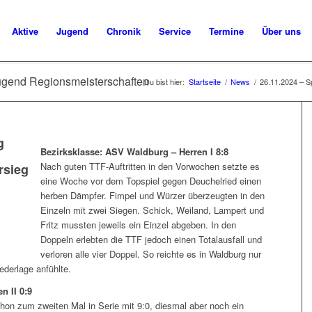
Aktive
Jugend
Chronik
Service
Termine
Über uns
Jugend Regionsmeisterschaften
Du bist hier:
Startseite
/
News
/
26.11.2024 – S
g
Bezirksklasse: ASV Waldburg – Herren I 8:8
Nach guten TTF-Auftritten in den Vorwochen setzte es
rsieg
eine Woche vor dem Topspiel gegen Deuchelried einen
herben Dämpfer. Fimpel und Würzer überzeugten in den
Einzeln mit zwei Siegen. Schick, Weiland, Lampert und
Fritz mussten jeweils ein Einzel abgeben. In den
Doppeln erlebten die TTF jedoch einen Totalausfall und
verloren alle vier Doppel. So reichte es in Waldburg nur
ederlage anfühlte.
n II 0:9
on zum zweiten Mal in Serie mit 9:0, diesmal aber noch ein