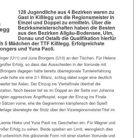
128 Jugendliche aus 4 Bezirken waren zu
Gast in Kißlegg um die Regionsmeister in
Einzel und Doppel zu ermitteln. Über die
n
Bezirksmeisterschaften haben die Besten
legg
aus den Bezirken Allgäu-Bodensee, Ulm,
Donau und Ostalb die Qualifikation hierfür
ch 5 Mädchen der TTF Kißlegg. Erfolgreichste
ongers und Yuna Paoli.
inger (U11) und Juna Brongers (U13) an den Tischen. Für Helena
 großer Erfolg, so dass das Ausscheiden in der Vorrunde mit
rongers dagegen hatte bereits überregionale Turniererfahrung
runde holte sie eine 2:1 Bilanz, schlug dabei sogar eine deutlich
eiler bei Aalen. Der Einzug ins Viertelfinale übertraf die
station. Noch besser lief es im Doppel an der Seite von Johanna
gten aggressives Angriffsspiel, sogar der Einzug ins Finale
:0 Sätzen vorne, ehe die Gegnerinnen kämpferisch den Spieß
erlage überwiegte der Stolz über den Vizeregionsmeister-Titel im
 Leonie Hieke und Yuna Paoli ins Geschehen ein. Für Wagner und
großer Erfolg zu sehen. Beide spielten am Limit, wenngleich dies
li unterstrich ihre glänzende Form mit einer starken Vorrunde und