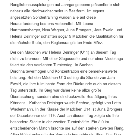
Ranglistenausspielungen auf Jahrgangsebene präsentierte sich
nahezu alle Nachwuchscracks in Bestform. Im eigens
angesetzten Sondertraining wurden alle auf diese
Herausforderung bestens vorbereitet. Mit Leona
Hartmannsberger, Nina Wagner, Juna Brongers, Jara Ewald und
Helena Deininger schafften sogar 5 Mädchen die Qualifikation für
die nächste Stufe, den Regionsranglisten Ende März.
Bei den Mädchen war Helena Deininger (U11) an diesem Tag
nicht zu bremsen. Mit einer Siegesserie und nur einer Niederlage
feiert sie den verdienten Turniersieg. In Sachen
Durchhaltevermögen und Konzentration eine bemerkenswerte
Leistung. Bei den Mädchen U13 schlug die Stunde von Jara
Ewald, die ihre fulminante Form der Rückrunde auch an diesem
Tag unterstrich. Ihr Sieg war daher keine allzu große
Überraschung, sondern eine eindrucksvolle Bestätigung ihres
Könnens. Katharina Deininger wurde Sechse, gefolgt von Lotta
Wiedenmann. In der Klasse der Mädchen U14 ist Juna Brongers
der Dauerbrenner der TTF. Auch an diesem Tag zeigte sie ihre
besondere Stärke in der zweiten Turnierhälfte. Ein 3:0 im
entscheidenden Match brachte sie auf den starken zweiten Rang.
Alina Müller gelang in der Vorrunde immerhin ein Sieg. Das Duo