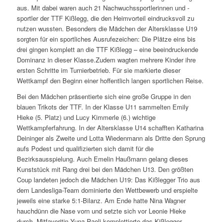
aus. Mit dabei waren auch 21 Nachwuchssportlerinnen und -
sportler der TTF Kißlegg, die den Heimvorteil eindrucksvoll zu
nutzen wussten. Besonders die Mädchen der Altersklasse U19
sorgten für ein sportliches Ausrufezeichen: Die Plätze eins bis
drei gingen komplett an die TTF Kißlegg – eine beeindruckende
Dominanz in dieser Klasse.Zudem wagten mehrere Kinder ihre
ersten Schritte im Turnierbetrieb. Für sie markierte dieser
Wettkampf den Beginn einer hoffentlich langen sportlichen Reise.
Bei den Mädchen präsentierte sich eine große Gruppe in den
blauen Trikots der TTF. In der Klasse U11 sammelten Emily
Hieke (5. Platz) und Lucy Kimmerle (6.) wichtige
Wettkampferfahrung. In der Altersklasse U14 schafften Katharina
Deininger als Zweite und Lotta Wiedenmann als Dritte den Sprung
aufs Podest und qualifizierten sich damit für die
Bezirksausspielung. Auch Emelin Haußmann gelang dieses
Kunststück mit Rang drei bei den Mädchen U13. Den größten
Coup landeten jedoch die Mädchen U19: Das Kißlegger Trio aus
dem Landesliga-Team dominierte den Wettbewerb und erspielte
jeweils eine starke 5:1-Bilanz. Am Ende hatte Nina Wagner
hauchdünn die Nase vorn und setzte sich vor Leonie Hieke
durch. Mitfavoritin Yuna Paoli komplettierte das Kißlegger