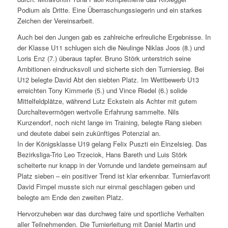
Podium als Dritte. Eine Überraschungssiegerin und ein starkes
Zeichen der Vereinsarbeit.
Auch bei den Jungen gab es zahlreiche erfreuliche Ergebnisse. In
der Klasse U11 schlugen sich die Neulinge Niklas Joos (8.) und
Loris Enz (7.) überaus tapfer. Bruno Störk unterstrich seine
Ambitionen eindrucksvoll und sicherte sich den Turniersieg. Bei
U12 belegte David Abt den siebten Platz. Im Wettbewerb U13
erreichten Tony Kimmerle (5.) und Vince Riedel (6.) solide
Mittelfeldplätze, während Lutz Eckstein als Achter mit gutem
Durchaltevermögen wertvolle Erfahrung sammelte. Nils
Kunzendorf, noch nicht lange im Training, belegte Rang sieben
und deutete dabei sein zukünftiges Potenzial an.
In der Königsklasse U19 gelang Felix Puszti ein Einzelsieg. Das
Bezirksliga-Trio Leo Trzeciok, Hans Bareth und Luis Störk
scheiterte nur knapp in der Vorrunde und landete gemeinsam auf
Platz sieben – ein positiver Trend ist klar erkennbar. Turnierfavorit
David Fimpel musste sich nur einmal geschlagen geben und
belegte am Ende den zweiten Platz.
Hervorzuheben war das durchweg faire und sportliche Verhalten
aller Teilnehmenden. Die Turnierleitung mit Daniel Martin und