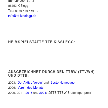
Immenrieder Str. 3
88353 Kißlegg
Tel.: 0176 476 456 12
info@ttf-kisslegg.de
HEIMSPIELSTÄTTE TTF KISSLEGG:
AUSGEZEICHNET DURCH DEN TTBW (TTVWH)
UND DTTB:
2003:
‚Der Aktive Verein‘
und
‚Beste Homepage‘
2006:
‚Verein des Monats‘
2009, 2011,
2016
und
2024
: ‚DTTB/TTBW Breitensportpreis‘