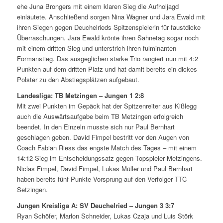
ehe Juna Brongers mit einem klaren Sieg die Aufholjagd
einläutete. Anschließend sorgen Nina Wagner und Jara Ewald mit
ihren Siegen gegen Deuchelrieds Spitzenspielerin für faustdicke
Überraschungen. Jara Ewald krönte ihren Sahnetag sogar noch
mit einem dritten Sieg und unterstrich ihren fulminanten
Formanstieg. Das ausgeglichen starke Trio rangiert nun mit 4:2
Punkten auf dem dritten Platz und hat damit bereits ein dickes
Polster zu den Abstiegsplätzen aufgebaut.
Landesliga: TB Metzingen – Jungen 1 2:8
Mit zwei Punkten im Gepäck hat der Spitzenreiter aus Kißlegg
auch die Auswärtsaufgabe beim TB Metzingen erfolgreich
beendet. In den Einzeln musste sich nur Paul Bernhart
geschlagen geben. David Fimpel bestritt vor den Augen von
Coach Fabian Riess das engste Match des Tages – mit einem
14:12-Sieg im Entscheidungssatz gegen Topspieler Metzingens.
Niclas Fimpel, David Fimpel, Lukas Müller und Paul Bernhart
haben bereits fünf Punkte Vorsprung auf den Verfolger TTC
Setzingen.
Jungen Kreisliga A: SV Deuchelried – Jungen 3 3:7
Ryan Schöfer, Marlon Schneider, Lukas Czaja und Luis Störk